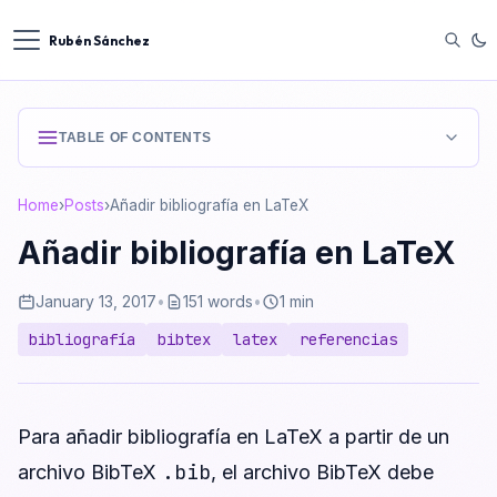
Rubén Sánchez
TABLE OF CONTENTS
Home
›
Posts
›
Añadir bibliografía en LaTeX
Añadir bibliografía en LaTeX
January 13, 2017
•
151 words
•
1 min
bibliografía
bibtex
latex
referencias
Para añadir bibliografía en LaTeX a partir de un
.bib
archivo BibTeX
, el archivo BibTeX debe