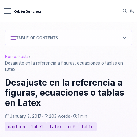
Rubén Sánchez
TABLE OF CONTENTS
Home
›
Posts
›
Desajuste en la referencia a figuras, ecuaciones o tablas en
Latex
Desajuste en la referencia a
figuras, ecuaciones o tablas
en Latex
January 3, 2017
•
203 words
•
1 min
caption
label
latex
ref
table