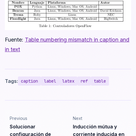
Fuente:
Table numbering mismatch in caption and
in text
Tags:
caption
label
latex
ref
table
Previous
Next
Solucionar
Inducción mútua y
configuración de
corriente inducida en