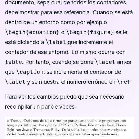
documento, sepa cuál de todos los contadores
debe mostrar para esa referencia. Cuando se está
dentro de un entorno como por ejemplo
\begin{equation}
\begin{figure}
o
se le
\label
está diciendo a
que incremente el
contador de ese entorno. Lo mismo ocurre con
table
\label
. Por tanto, cuando se pone
antes
\caption
que
, se incrementa el contador de
\label
\ref
y se muestra el número erróneo en
Para ver los cambios puede que sea necesario
recompilar un par de veces.