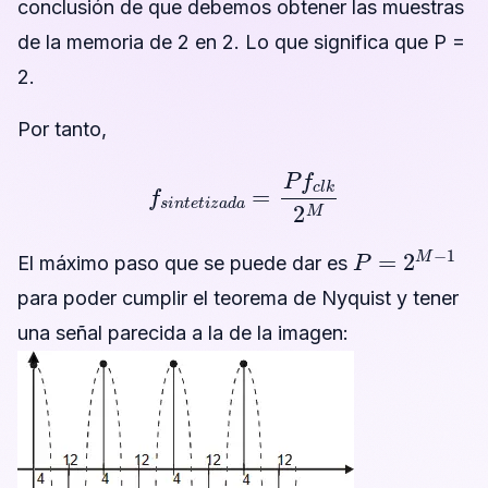
conclusión de que debemos obtener las muestras
de la memoria de 2 en 2. Lo que significa que P =
2.
Por tanto,
f
s
i
n
t
e
t
i
z
a
d
a
=
P
f
c
l
k
2
M
P
=
2
M
−
1
El máximo paso que se puede dar es
para poder cumplir el teorema de Nyquist y tener
una señal parecida a la de la imagen: