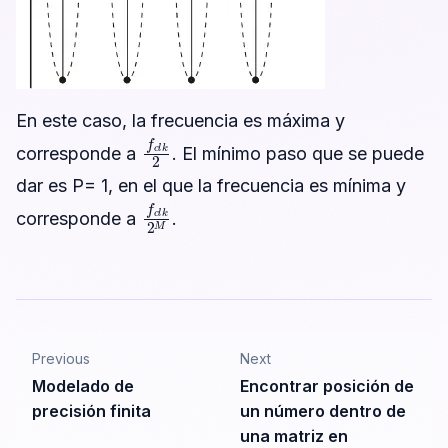
En este caso, la frecuencia es máxima y
f
c
l
k
2
corresponde a
. El mínimo paso que se puede
dar es P= 1, en el que la frecuencia es mínima y
f
c
l
k
2
M
corresponde a
.
Previous
Next
Modelado de
Encontrar posición de
precisión finita
un número dentro de
una matriz en