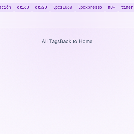
ación
ct160
ct320
lpc11u68
lpcxpresso
m0+
timer
All Tags
Back to Home