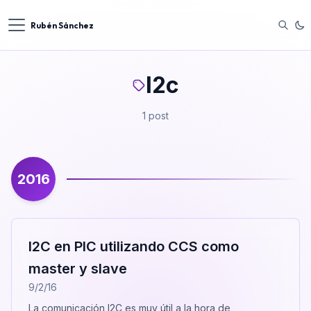
Rubén Sánchez
I2c
1 post
2016
I2C en PIC utilizando CCS como
master y slave
9/2/16
La comunicación I2C es muy útil a la hora de