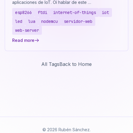
aplicaciones de IoT. Oí hablar de este …
esp8266
ftdi
internet-of-things
iot
led
lua
nodemcu
servidor-web
web-server
Read more
All Tags
Back to Home
© 2026 Rubén Sánchez.