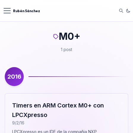
Rubén Sánchez
M0+
1 post
2016
Timers en ARM Cortex M0+ con
LPCXpresso
9/2/16
LPCXpresso es un IDE de la compañia NXP