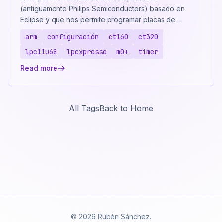
(antiguamente Philips Semiconductors) basado en
Eclipse y que nos permite programar placas de …
arm
configuración
ct160
ct320
lpc11u68
lpcxpresso
m0+
timer
Read more
All Tags
Back to Home
© 2026 Rubén Sánchez.